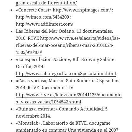
gran-escala-de-florent-tillon/
«Concrete Coast»
http://www.rhpimages.com/
;
http://vimeo.com/6434209
;
http://www.adfilmfest.com/
Las Riberas del Mar Océano. 13 documentales.
2010. RTVE
http://www.rtve.es/alacarta/videos/las-
riberas-del-mar-oceano/riberas-mar-20101024-
1505/910400/
«La especulación Nación», Bill Brown y Sabine
Gruffat, 2014:
http://www.sabinegruffat.com/Speculation.html
«Casas vacías», Marisol Soto Romero. 2 Episodios.
2014. RTVE Documentos TV
http://www.rtve.es/television/20141125/documento
s-tv-casas-vacias/1054542.shtml
«Ruinas a estrenar» Comando Actualidad. 5
noviembre 2014.
«Montelab», Laboratorio de RTVE, docugame
ambientado en comprar Una vivienda en el 2007