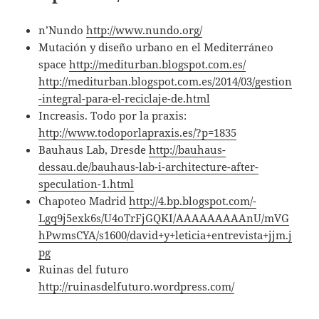
n’Nundo
http://www.nundo.org/
Mutación y diseño urbano en el Mediterráneo
space
http://mediturban.blogspot.com.es/
http://mediturban.blogspot.com.es/2014/03/gestion
-integral-para-el-reciclaje-de.html
Increasis. Todo por la praxis:
http://www.todoporlapraxis.es/?p=1835
Bauhaus Lab, Dresde
http://bauhaus-
dessau.de/bauhaus-lab-i-architecture-after-
speculation-1.html
Chapoteo Madrid
http://4.bp.blogspot.com/-
Lgq9j5exk6s/U4oTrFjGQKI/AAAAAAAAAnU/mVG
hPwmsCYA/s1600/david+y+leticia+entrevista+jjm.j
pg
Ruinas del futuro
http://ruinasdelfuturo.wordpress.com/