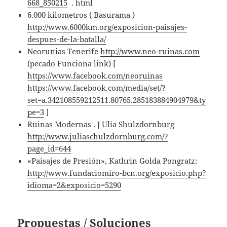
668_850215
. html
6.000 kilometros ( Basurama )
http://www.6000km.org/exposicion-paisajes-
despues-de-la-batalla/
Neorunias Tenerife
http://www.neo-ruinas.com
(pecado Funciona link) [
https://www.facebook.com/neoruinas
https://www.facebook.com/media/set/?
set=a.342108559212511.80765.285183884904979&ty
pe=3
]
Ruinas Modernas . J Ulia Shulzdornburg
http://www.juliaschulzdornburg.com/?
page_id=644
«Paisajes de Presión», Kathrin Golda Pongratz:
http://www.fundaciomiro-bcn.org/exposicio.php?
idioma=2&exposicio=5290
Propuestas / Soluciones