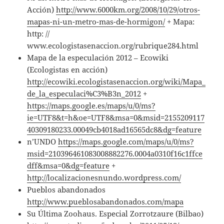
Acción)
http://www.6000km.org/2008/10/29/otros-
mapas-ni-un-metro-mas-de-hormigon/
+ Mapa:
http: //
www.ecologistasenaccion.org/rubrique284.html
Mapa de la especulación 2012 – Ecowiki
(Ecologistas en acción)
http://ecowiki.ecologistasenaccion.org/wiki/Mapa_
de_la_especulaci%C3%B3n_2012
+
https://maps.google.es/maps/u/0/ms?
ie=UTF8&t=h&oe=UTF8&msa=0&msid=2155209117
40309180233.00049cb4018ad16565dc8&dg=feature
n’UNDO
https://maps.google.com/maps/u/0/ms?
msid=210396461083008882276.0004a0310f16c1ffce
dff&msa=0&dg=feature
+
http://localizacionesnundo.wordpress.com/
Pueblos abandonados
http://www.pueblosabandonados.com/mapa
Su Última Zoohaus. Especial Zorrotzaure (Bilbao)