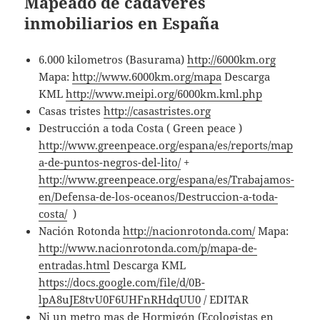
Mapeado de cadáveres
inmobiliarios en España
6.000 kilometros (Basurama)
http://6000km.org
Mapa:
http://www.6000km.org/mapa
Descarga
KML
http://www.meipi.org/6000km.kml.php
Casas tristes
http://casastristes.org
Destrucción a toda Costa ( Green peace )
http://www.greenpeace.org/espana/es/reports/map
a-de-puntos-negros-del-lito/
+
http://www.greenpeace.org/espana/es/Trabajamos-
en/Defensa-de-los-oceanos/Destruccion-a-toda-
costa/
)
Nación Rotonda
http://nacionrotonda.com/
Mapa:
http://www.nacionrotonda.com/p/mapa-de-
entradas.html
Descarga KML
https://docs.google.com/file/d/0B-
lpA8uJE8tvU0F6UHFnRHdqUU0
/ EDITAR
Ni un metro mas de Hormigón (Ecologistas en