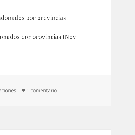
onados por provincias (Nov
ías
en Cadáveres inmobiliarios por pr
zaciones
1 comentario