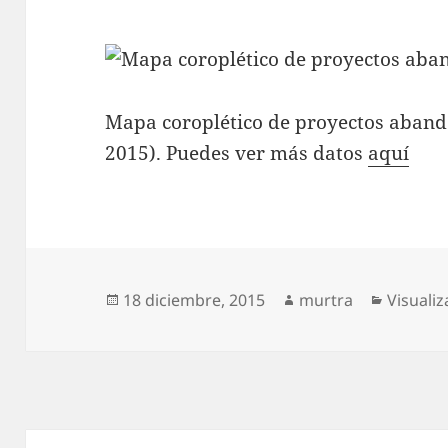
Mapa coroplético de proyectos aband
2015). Puedes ver más datos
aquí
Publicado
Autor
Categor
18 diciembre, 2015
murtra
Visuali
el