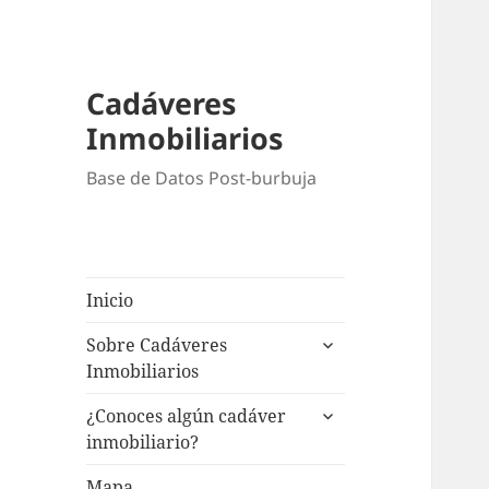
Cadáveres
Inmobiliarios
Base de Datos Post-burbuja
Inicio
expande
Sobre Cadáveres
el
Inmobiliarios
menú
expande
inferior
¿Conoces algún cadáver
el
inmobiliario?
menú
inferior
Mapa